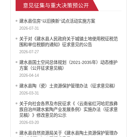
意见征集与重大决策预公开
义务教育
医疗卫生
建水县住房“以旧换新”试点活动实施方案
生态环境
2026-07-31
食品药品监管
文化机构信息公开
关于对《建水县人民政府关于城镇土地使用税征税范
围和单位税额的通知》征求意见的公告
产品质量
2026-07-27
社会救助
涉农补贴
建水县国土空间总体规划（2021-2035年）动态维护
方案（公开征求意见稿）
应急预案
2026-04-14
公务员招录
法治政府建设
建水县陶（瓷）土资源保护管理办法（征求意见稿）
2026-03-31
关于向社会各界及市民征求《〈云南省红河哈尼族彝
族自治州建水紫陶产业发展条例〉实施办法（征求意
见稿）》修改意见的公示
2026-03-20
建水县自然资源局关于《建水县陶土资源保护管理办