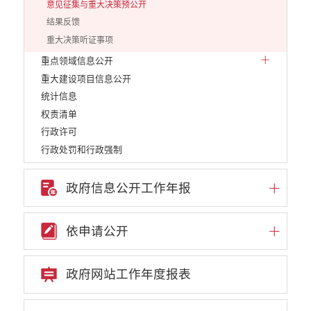
意见征集与重大决策预公开
结果反馈
重大决策听证事项
重点领域信息公开
重大建设项目信息公开
统计信息
权责清单
行政许可
行政处罚和行政强制
行政事业性收费
政府集中采购
政府信息公开工作年报
建议提案办理答复
财政资金直达基层
依申请公开
稳岗就业
减税降费
政府网站工作年度报表
利企惠民
乡村振兴
养老服务