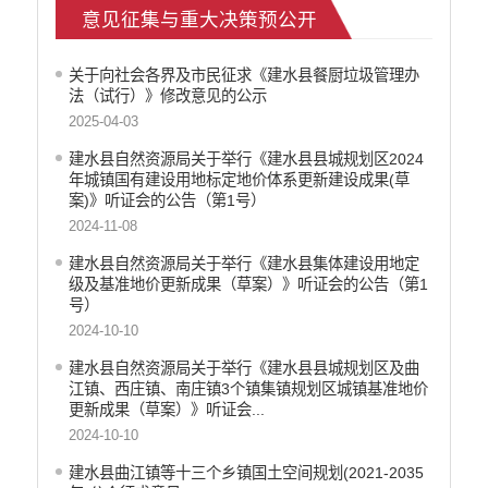
意见征集与重大决策预公开
义务教育
医疗卫生
关于向社会各界及市民征求《建水县餐厨垃圾管理办
生态环境
法（试行）》修改意见的公示
食品药品监管
2025-04-03
文化机构信息公开
建水县自然资源局关于举行《建水县县城规划区2024
产品质量
年城镇国有建设用地标定地价体系更新建设成果(草
社会救助
案)》听证会的公告（第1号）
涉农补贴
2024-11-08
应急预案
建水县自然资源局关于举行《建水县集体建设用地定
公务员招录
级及基准地价更新成果（草案）》听证会的公告（第1
法治政府建设
号）
2024-10-10
建水县自然资源局关于举行《建水县县城规划区及曲
江镇、西庄镇、南庄镇3个镇集镇规划区城镇基准地价
更新成果（草案）》听证会...
2024-10-10
建水县曲江镇等十三个乡镇国土空间规划(2021-2035