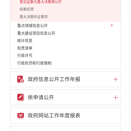
意见征集与重大决策预公开
结果反馈
重大决策听证事项
重点领域信息公开
重大建设项目信息公开
统计信息
权责清单
行政许可
行政处罚和行政强制
行政事业性收费
政府集中采购
政府信息公开工作年报
建议提案办理答复
财政资金直达基层
依申请公开
稳岗就业
减税降费
政府网站工作年度报表
利企惠民
乡村振兴
养老服务