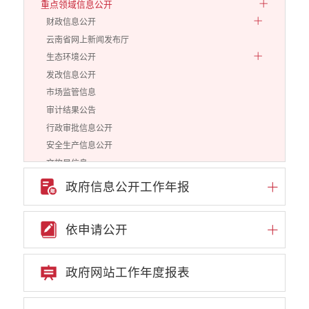
重点领域信息公开
财政信息公开
云南省网上新闻发布厅
生态环境公开
发改信息公开
市场监管信息
审计结果公告
行政审批信息公开
安全生产信息公开
文旅局信息
住房保障信息
政府信息公开工作年报
民政信息公开
教育体育信息公开
依申请公开
自然资源政务公开
就业创业
卫生健康信息公开
政府网站工作年度报表
政府网站和政务新媒体普查
重大建设项目信息公开