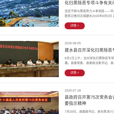
化扫黑除恶专项斗争有关
坚定不移与黑恶势力斗争到底——中
题答记者问古城建水￼￼2026年8月4日
部署，明确从今年7月开始，利用1
中解决群众反映强烈的涉黑涉恶违法
详情 +
护人民群众合法权益，保障人民安居乐
2026-08-05
建水县召开深化扫黑除恶
8月1日上午，全州深化扫黑除恶专
署。县委常委、县委政法委书记、县
纪委监委、县委组织部分管负责同志作
年，在全国部署开展为期一年的深化
详情 +
务，也是一项关乎人民群众安居乐业的
2026-07-28
县政府召开第75次常务会
要指示精神
7月28日，县委副书记、县长陈泽川