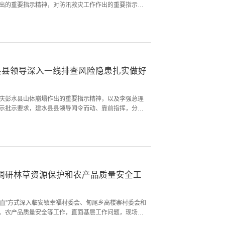
出的重要指示精神，对防汛救灾工作作出的重要指示精
要指示精神，中共中央办公厅、国务院办公厅《关于全
神及省、州领导工作要求，研究我县贯彻落实意见，并
行等工作。会议现场会议强调，全县上下要切实...
水县县领导深入一线排查风险隐患扎实做好
庆彭水县山体崩塌作出的重要指示精神，以及李强总理
示批示要求，建水县县领导闻令而动、靠前指挥，分赴
灾工作，以“时时放心不下”的责任感，全面筑牢汛期安全
腊村委会、临安镇罗卜甸村委会等地，实地查看地质灾
况，并现场分析研判，协调解决防汛排涝中...
调研林草资源保护和农产品质量安全工
两直”方式深入临安镇幸福村委会、甸尾乡高楼寨村委会和
、农产品质量安全等工作，直面基层工作问题，现场部
福村委会马家冲小组调研钟红荘强调，全县上下要牢固