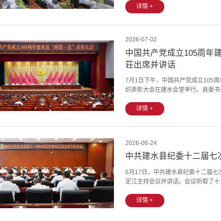
树立和践行“绿水青山就是金山银山
详情 +
整治、长效监管各项重点工作。普及生
2026-07-02
中国共产党成立105周年
荘出席并讲话
7月1日下午，中国共产党成立105
织表彰大会在建水会堂举行。县委书
川主持会议。会议现场大会在雄壮的
40名优秀共产党员、30名优秀党务
详情 +
彰代表颁发荣誉证书和奖牌。优秀共产
2026-06-24
中共建水县纪委十二届七
6月17日，中共建水县纪委十二届
定江主持会议并讲话。会议听取了十
讨论了《工作报告（草案）》和全会
讨论情况汇报。会议通过了十二届县
详情 +
《公报（草案）》。会议现场全会指出