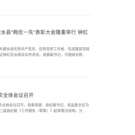
”理念，坚决扛牢生态保护责任，统筹推进资源管护、环境
态保护法律法规知识，凝聚全民护林生态...
建水县“两优一先”表彰大会隆重举行 钟红
周年建水县优秀共产党员、优秀党务工作者、先进基层党组
记钟红荘出席会议并讲话，县委副书记、代理县长陈泽
国歌声中开幕，县委副书记许洁琼宣读表彰决定，全县
工作者和30个先进基层党组织受到表彰。与会领导为受表
党员代表优秀党务工作者代表先进基层党组织代...
次全体会议召开
七次全体会议召开。县委常委、县纪委书记、县监委主任马
二届县纪委《工作报告（草案）》起草情况说明。分组
《公报（草案）》，并召开了县纪委常委会，听取各组
纪委《工作报告（草案）》和县纪委十二届七次全会
，过去五年，全县纪检监察干部忠诚履职，抓实政...