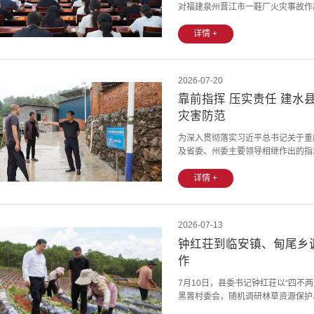
对福建泉州晋江市一鞋厂火灾事故作
神，对重庆彭水县山体崩塌作出的重
力做好防汛抗旱工作的通知》文件精
详情 +
安排部署统计执法、消防安全、经济运
2026-07-20
靠前指挥 压实责任 建
灾害防范
为深入贯彻落实习近平总书记关于重
及省委、州委主要领导相继作出的指
基层一线，实地调研督导防汛减灾救
防线。县委书记钟红荘深入普雄乡他
详情 +
害隐患点的监测预警与治理措施落实情
2026-07-13
钟红荘到临安镇、甸尾乡
作
7月10日，县委书记钟红荘以“四不
黑箐村委会，随机调研林草资源保护
署推进整改落实。钟红荘到临安镇幸