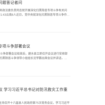
问题答记者问
央政法委负责同志就开展深化扫黑除恶专项斗争有关问
 21:43云南￼8人￼近日，党中央就深化扫黑除恶专项斗争作出
年左右时间，在全国范围开展深化扫黑除恶专项斗争，集
犯罪问题，整治规范滋生黑恶犯罪的行业乱象，依法维
业、社会安定有序、国家长治久安。为...
专项斗争部署会议
项斗争部署会议结束后，建水县立即召开会议进行安排部
扫黑除恶斗争领导小组组长沈学鹏出席会议并讲话，县
工作部署。 会议指出，今年是“十五五”规划的开局之
扫黑除恶专项斗争，是党中央安排的一项重大政治任
民心工程。要增强政治敏锐性，进一步提高政治...
议 学习习近平总书记对防汛救灾工作重
主持召开十六届县人民政府第75次常务会议，学习习近平