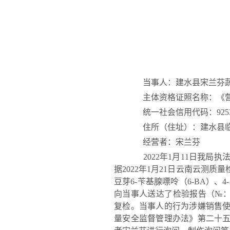
当事人：建水
主体资格证照名称：《营
统一社会信用代码：925325
住所（住址）：建水县临安
经营者：宋兰芬
2022年1月11日我局
据2022年1月21日云南云测质量
豆芽6-苄基腺嘌呤（6-BA）、
向当事人送达了检验报告（№：YC
复检。当事人的行为涉嫌销售
量安全监督管理办法》第二十五