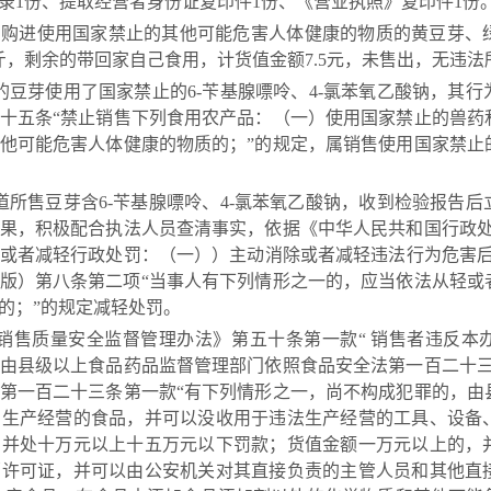
录1份、提取经营者身份证复印件1份、《营业执照》复印件1份
日购进使用国家禁止的其他可能危害人体健康的物质的黄豆芽、绿豆
斤，剩余的带回家自己食用，计货值金额7.5元，未售出，无违法
芽使用了国家禁止的6-苄基腺嘌呤、4-氯苯氧乙酸钠，其行
十五条“禁止销售下列食用农产品：（一）使用国家禁止的兽药
他可能危害人体健康的物质的；”的规定，属销售使用国家禁止
农产品的行为。
售豆芽含6-苄基腺嘌呤、4-氯苯氧乙酸钠，收到检验报告后
果，积极配合执法人员查清事实，依据《中华人民共和国行政处
或者减轻行政处罚：（一））主动消除或者减轻违法行为危害后
21版）第八条第二项“当事人有下列情形之一的，应当依法从轻
的；”的规定减轻处罚。
质量安全监督管理办法》第五十条第一款“ 销售者违反本
由县级以上食品药品监督管理部门依照食品安全法第一百二十三
第一百二十三条第一款“有下列情形之一，尚不构成犯罪的，由
法生产经营的食品，并可以没收用于违法生产经营的工具、设备
，并处十万元以上十五万元以下罚款；货值金额一万元以上的，
销许可证，并可以由公安机关对其直接负责的主管人员和其他直