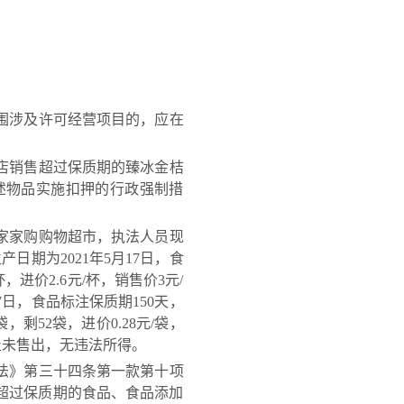
围涉及许可经营项目的，应在
该店销售超过保质期的臻冰金桔
述物品实施扣押的行政强制措
县家家购购物超市，执法人员现
期为2021年5月17日，食
，进价2.6元/杯，销售价3元/
7日，食品标注保质期150天，
，剩52袋，进价0.28元/袋，
止未售出，无违法所得。
法》第三十四条第一款第十项
超过保质期的食品、食品添加