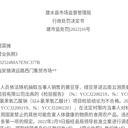
建水县市场监督管理局
行政处罚决定书
建市监处罚[2022]16号
县宋兰芬蔬菜摊
业执照》
24MA7ENC377B
镇清远路西门集贸市场**
执法人员依法随机抽取当事人销售的黄豆芽、绿豆芽送云南云测质
检验有限公司出具的《检验报告》（№：YCCJ2200219、№：YCC
4-氯苯氧乙酸钠（以4-氯苯氧乙酸计）项目检验结论为不合格。20
CJ2200219、№：YCCJ2200220），在法定时限内当事
使用国家禁止的其他可能危害人体健康的物质的食用农产品。违
条第一项的规定。2022年2月9日报经县局领导批准立案进行