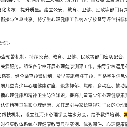
实践能力。与红河州第二人民医院心理门诊、临安镇“云康驿站”
强化考核，提升质量。建立公安、教育、卫健、民政等部门有
机衔接与信息共享。将学生心理健康工作纳入学校督导评估指标
研究。
查预警机制。持续公安、教育、卫健、民政等部门密切配合，探
园关爱服务。组织各学校开展心理健康测评工作，指导学校运用
理成长档案，健全筛查预警机制，及早实施精准干预，严格学生信
开展儿童青少年心理健康讲座，聚焦抑郁、焦虑、多动症、抽动
传播心理健康和精神卫生防治知识，提高儿童青少年心理健康素
学认识精神卫生和心理健康，尤其是引导家长重视对子女的心理
立帮扶机制，设立红河州心理学会建水分会，给予教师培训、
同时征集教体系统心理健康教育典型案例、优秀课件、心理健康