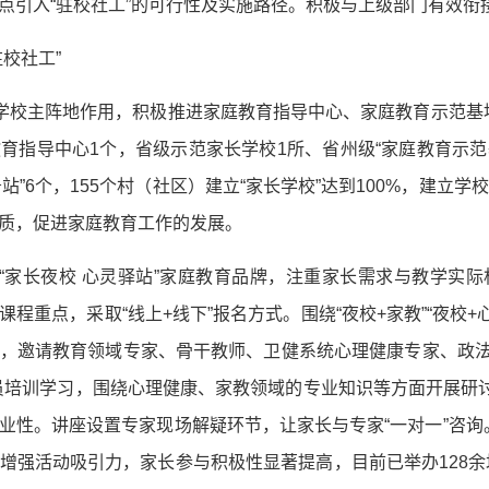
点引入“驻校社工”的可行性及实施路径。积极与上级部门有效衔
校社工”
挥学校主阵地作用，积极推进家庭教育指导中心、家庭教育示范基
育指导中心1个，省级示范家长学校1所、省州级“家庭教育示范
站”6个，155个村（社区）建立“家长学校”达到100%，建立学
质，促进家庭教育工作的发展。
造“家长夜校 心灵驿站”家庭教育品牌，注重家长需求与教学实际
程重点，采取“线上+线下”报名方式。围绕“夜校+家教”“夜校+
，邀请教育领域专家、骨干教师、卫健系统心理健康专家、政法系
员培训学习，围绕心理健康、家教领域的专业知识等方面开展研讨，
业性。讲座设置专家现场解疑环节，让家长与专家“一对一”咨询
增强活动吸引力，家长参与积极性显著提高，目前已举办128余场