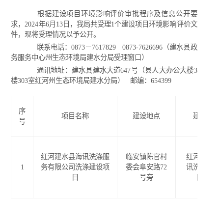
根据建设项目环境影响评价审批程序及信息公开要
求，2024年6月13日，我局共受理1个建设项目环境影响评价文
件，现将受理情况以予公开。
联系电话：0873－7617829 0873-7626696（建水县政
务服务中心州生态环境局建水分局受理窗口）
通讯地址：建水县建水大道647号（县人大办公大楼3
楼303室红河州生态环境局建水分局） 邮编：654399
序
项目名称
建设地点
建设单
号
红河建水县海讯洗涤服
临安镇陈官村
红河建水
1
务有限公司洗涤建设项
委会阜安路72
讯洗涤服
目
号旁
限公司