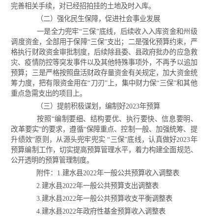
完善相关手续，对已经招拍挂的土地及时入库。
（二）强化民生保障，促进社会事业发展
一是全力兜牢“三保”底线，后续收入入库资金和州级
调度资金，全部用于保障“三保”支出；二是强化预算约束，严
格执行财政资金审批制度，后续除县委、县政府批办的应急救
灾、疫情防控等突发事件以及其他特殊事项外，不再予以追加
预算；三是严格按照盘活财政存量资金有关规定，加大资金统
筹力度，把有限资金用在“刀刃”上，集中财力保“三保”和其他
重点急需支出的项目上。
（三）提前积极谋划，编制好2023年预算
按照“编制要细、结构要优、执行要快、信息要明、
改革要实”的要求，遵循“保障重点、控制一般、加强统筹、提
升绩效”原则，从源头兜牢兜实 “三保”底线，认真做好2023年
预算编制工作，切实提高预算管理水平，着力构建全面规范、
公开透明的预算管理制度。
附件：1.建水县2022年一般公共预算收入调整表
2.建水县2022年一般公共预算支出调整表
3.建水县2022年一般公共预算收支平衡调整表
4.建水县2022年政府性基金预算收入调整表