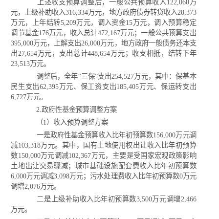
上述收支预算调整后，一般公共预算收入122,060万
元，上级补助收入316,334万元，地方政府债券转贷收入28,373
万元，上年结转5,209万元，调入资金15万元，调入预算稳定
调节基金176万元，收入总计472,167万元；一般公共预算支出
395,000万元，上解支出26,000万元，地方政府一般债务还本支
出27,654万元，支出总计448,654万元；收支相抵，结转下年
23,513万元。
调整后，全年“三保”支出254,527万元，其中：保基本
民生支出62,395万元、保工资支出185,405万元、保运转支出
6,727万元。
2.政府性基金预算调整方案
（1）收入预算调整方案
一是政府性基金预算收入比年初预算数156,000万元调
减103,318万元。其中，国有土地使用权出让收入比年初预算
数150,000万元调减102,367万元，主要是受国家宏观政策影响
土地出让交易骤减；城市基础设施配套费收入比年初预算数
6,000万元调减3,098万元；污水处理费收入比年初预算数0万元
调增2,076万元。
二是上级补助收入比年初预算数3,500万元调增2,466
万元。