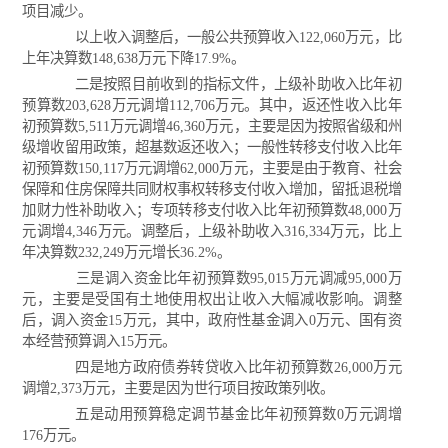
项目减少。
以上收入调整后，一般公共预算收入122,060万元，比
上年决算数148,638万元下降17.9%。
二是按照目前收到的指标文件，上级补助收入比年初
预算数203,628万元调增112,706万元。其中，返还性收入比年
初预算数5,511万元调增46,360万元，主要是因为按照省级和州
级增收留用政策，超基数返还收入；一般性转移支付收入比年
初预算数150,117万元调增62,000万元，主要是由于教育、社会
保障和住房保障共同财权事权转移支付收入增加，留抵退税增
加财力性补助收入；专项转移支付收入比年初预算数48,000万
元调增4,346万元。调整后，上级补助收入316,334万元，比上
年决算数232,249万元增长36.2%。
三是调入资金比年初预算数95,015万元调减95,000万
元，主要是受国有土地使用权出让收入大幅减收影响。调整
后，调入资金15万元，其中，政府性基金调入0万元、国有资
本经营预算调入15万元。
四是地方政府债券转贷收入比年初预算数26,000万元
调增2,373万元，主要是因为世行项目按政策列收。
五是动用预算稳定调节基金比年初预算数0万元调增
176万元。