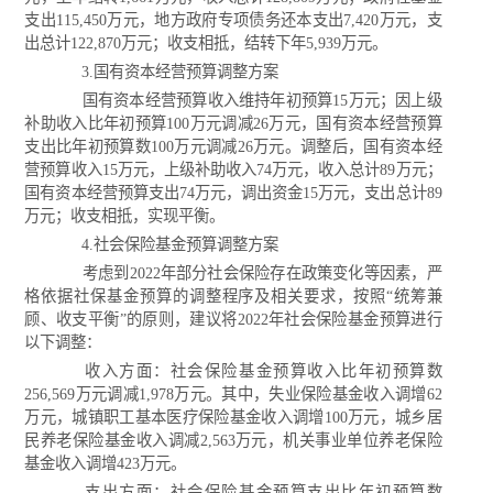
支出115,450万元，地方政府专项债务还本支出7,420万元，支
出总计122,870万元；收支相抵，结转下年5,939万元。
3.国有资本经营预算调整方案
国有资本经营预算收入维持年初预算15万元；因上级
补助收入比年初预算100万元调减26万元，国有资本经营预算
支出比年初预算数100万元调减26万元。调整后，国有资本经
营预算收入15万元，上级补助收入74万元，收入总计89万元；
国有资本经营预算支出74万元，调出资金15万元，支出总计89
万元；收支相抵，实现平衡。
4.社会保险基金预算调整方案
考虑到2022年部分社会保险存在政策变化等因素，严
格依据社保基金预算的调整程序及相关要求，按照“统筹兼
顾、收支平衡”的原则，建议将2022年社会保险基金预算进行
以下调整：
收入方面：社会保险基金预算收入比年初预算数
256,569万元调减1,978万元。其中，失业保险基金收入调增62
万元，城镇职工基本医疗保险基金收入调增100万元，城乡居
民养老保险基金收入调减2,563万元，机关事业单位养老保险
基金收入调增423万元。
支出方面：社会保险基金预算支出比年初预算数