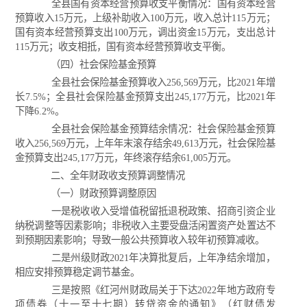
全县国有资本经营预算收支平衡情况：国有资本经营
预算收入15万元，上级补助收入100万元，收入总计115万元；
国有资本经营预算支出100万元，调出资金15万元，支出总计
115万元；收支相抵，国有资本经营预算收支平衡。
（四）社会保险基金预算
全县社会保险基金预算收入256,569万元，比2021年增
长7.5%；全县社会保险基金预算支出245,177万元，比2021年
下降6.2%。
全县社会保险基金预算结余情况：社会保险基金预算
收入256,569万元，上年年末滚存结余49,613万元，社会保险基
金预算支出245,177万元，年终滚存结余61,005万元。
二、全年财政收支预算调整情况
（一）财政预算调整原因
一是税收收入受增值税留抵退税政策、招商引资企业
纳税调整等因素影响；非税收入主要受盘活闲置资产处置达不
到预期因素影响；导致一般公共预算收入较年初预算减收。
二是州级财政2021年决算批复后，上年净结余增加，
相应安排预算稳定调节基金。
三是按照《红河州财政局关于下达2022年地方政府专
项债券（十一至十七期）转贷资金的通知》（红财债发