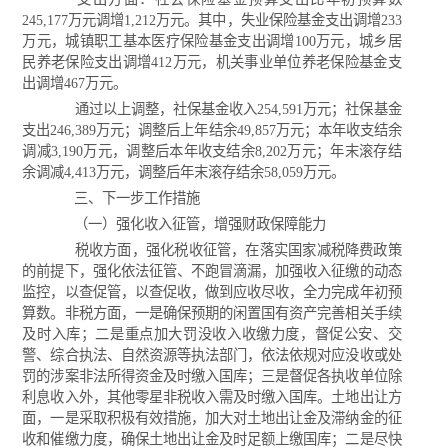
245,177万元调增1,212万元。其中，失业保险基金支出调增233
万元，城镇职工基本医疗保险基金支出调增100万元，城乡居
民养老保险支出调增412万元，机关事业单位养老保险基金支
出调增467万元。
通过以上调整，社保基金收入254,591万元；社保基金
支出246,389万元；调整后上年结余49,857万元；本年收支结余
调减3,190万元，调整后本年收支结余8,202万元；年末滚存结
余调减4,413万元，调整后年末滚存结余58,059万元。
三、下一步工作措施
（一）强化收入征管，增强财政保障能力
税收方面，强化税收征管，在落实国家减税降费政策
的前提下，强化依法征管、不跑冒滴漏，加强收入征缴的动态
监控，以查促管，以查促收，做到应收尽收，全力完成年初预
算数。非税方面，一是确保预期的闲置国有资产完善相关手续
及时入库；二是重点加大罚没收入收缴力度，督促公安、交
警、综合执法、自然资源等执法部门，依法依规对应没收或处
罚的涉案非法所得资金及时缴入国库；三是督促各执收单位除
利息收入外，其他零星非税收入需及时缴入国库。土地出让方
面，一是采取积极有效措施，加大对土地出让金及滞纳金的征
收和催缴力度，确保土地出让金及时足额上缴国库；二是尽快